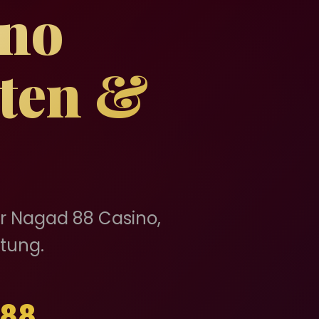
ino
hten &
r Nagad 88 Casino,
ltung.
88