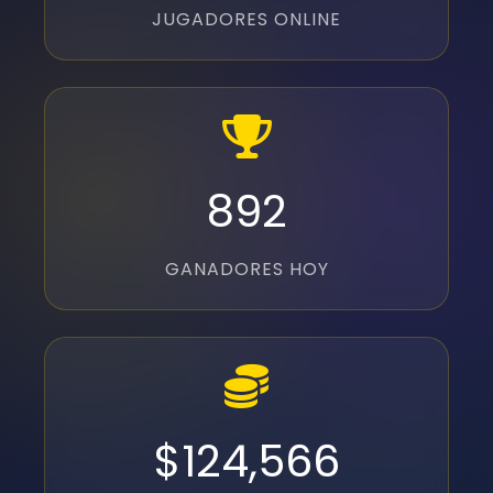
JUGADORES ONLINE
892
GANADORES HOY
$124,567