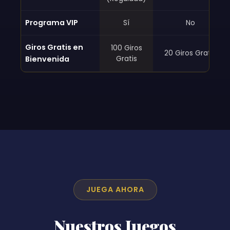
Programa VIP
Sí
No
Giros Gratis en
100 Giros
20 Giros Gratis
Bienvenida
Gratis
JUEGA AHORA
Nuestros Juegos