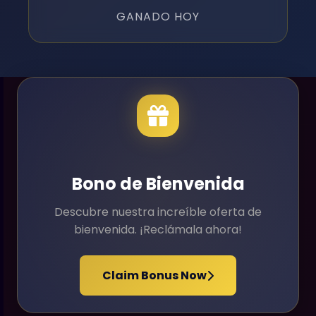
GANADO HOY
Bono de Bienvenida
Descubre nuestra increíble oferta de
bienvenida. ¡Reclámala ahora!
Claim Bonus Now