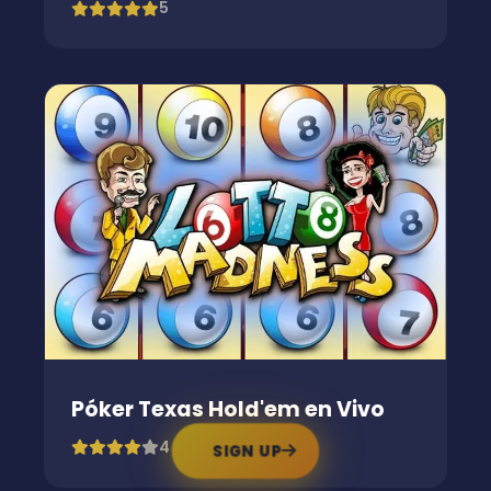
5
Póker Texas Hold'em en Vivo
4
SIGN UP