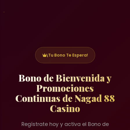
¡Tu Bono Te Espera!
Bono de Bienvenida y
Promociones
Continuas de Nagad 88
Casino
Regístrate hoy y activa el Bono de