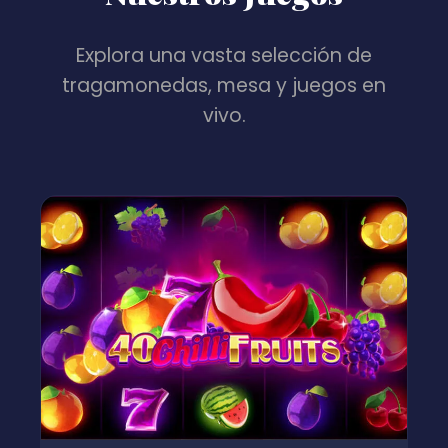
Explora una vasta selección de
tragamonedas, mesa y juegos en
vivo.