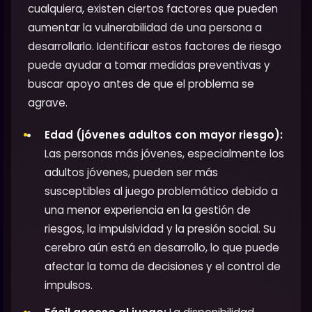
cualquiera, existen ciertos factores que pueden
aumentar la vulnerabilidad de una persona a
desarrollarlo. Identificar estos factores de riesgo
puede ayudar a tomar medidas preventivas y
buscar apoyo antes de que el problema se
agrave.
Edad (jóvenes adultos con mayor riesgo):
Las personas más jóvenes, especialmente los
adultos jóvenes, pueden ser más
susceptibles al juego problemático debido a
una menor experiencia en la gestión de
riesgos, la impulsividad y la presión social. Su
cerebro aún está en desarrollo, lo que puede
afectar la toma de decisiones y el control de
impulsos.