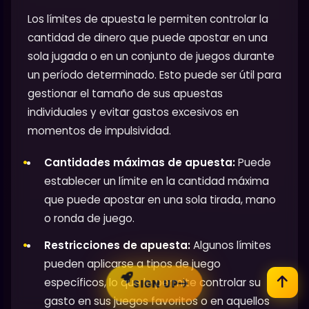
Los límites de apuesta le permiten controlar la
cantidad de dinero que puede apostar en una
sola jugada o en un conjunto de juegos durante
un período determinado. Esto puede ser útil para
gestionar el tamaño de sus apuestas
individuales y evitar gastos excesivos en
momentos de impulsividad.
Cantidades máximas de apuesta:
Puede
establecer un límite en la cantidad máxima
que puede apostar en una sola tirada, mano
o ronda de juego.
Restricciones de apuesta:
Algunos límites
pueden aplicarse a tipos de juego
específicos, lo que le permite controlar su
SIGN UP
gasto en sus juegos favoritos o en aquellos