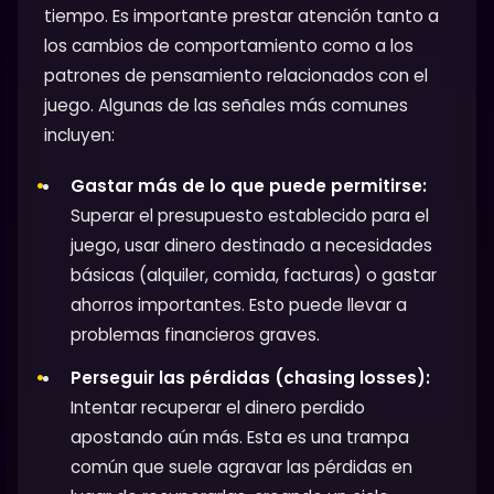
tiempo. Es importante prestar atención tanto a
los cambios de comportamiento como a los
patrones de pensamiento relacionados con el
juego. Algunas de las señales más comunes
incluyen:
Gastar más de lo que puede permitirse:
Superar el presupuesto establecido para el
juego, usar dinero destinado a necesidades
básicas (alquiler, comida, facturas) o gastar
ahorros importantes. Esto puede llevar a
problemas financieros graves.
Perseguir las pérdidas (chasing losses):
Intentar recuperar el dinero perdido
apostando aún más. Esta es una trampa
común que suele agravar las pérdidas en