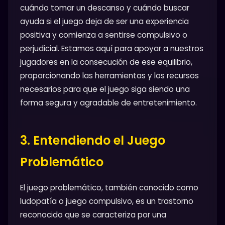
cuándo tomar un descanso y cuándo buscar
ayuda si el juego deja de ser una experiencia
positiva y comienza a sentirse compulsivo o
perjudicial. Estamos aquí para apoyar a nuestros
jugadores en la consecución de ese equilibrio,
proporcionando las herramientas y los recursos
necesarios para que el juego siga siendo una
forma segura y agradable de entretenimiento.
3. Entendiendo el Juego
Problemático
El juego problemático, también conocido como
ludopatía o juego compulsivo, es un trastorno
reconocido que se caracteriza por una