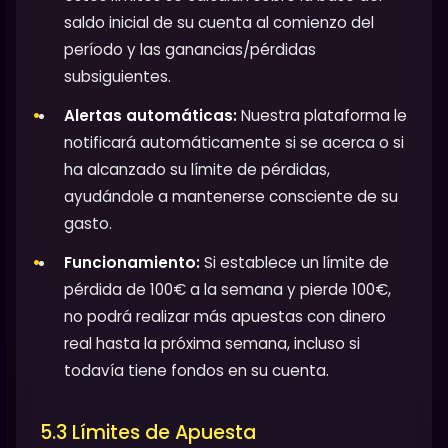
saldo inicial de su cuenta al comienzo del
período y las ganancias/pérdidas
subsiguientes.
Alertas automáticas:
Nuestra plataforma le
notificará automáticamente si se acerca o si
ha alcanzado su límite de pérdidas,
ayudándole a mantenerse consciente de su
gasto.
Funcionamiento:
Si establece un límite de
pérdida de 100€ a la semana y pierde 100€,
no podrá realizar más apuestas con dinero
real hasta la próxima semana, incluso si
todavía tiene fondos en su cuenta.
5.3 Límites de Apuesta