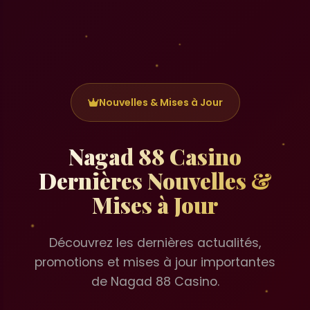
Nouvelles & Mises à Jour
Nagad 88 Casino
Dernières Nouvelles &
Mises à Jour
Découvrez les dernières actualités,
promotions et mises à jour importantes
de Nagad 88 Casino.