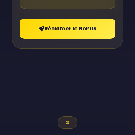
Réclamer le Bonus
⚖️