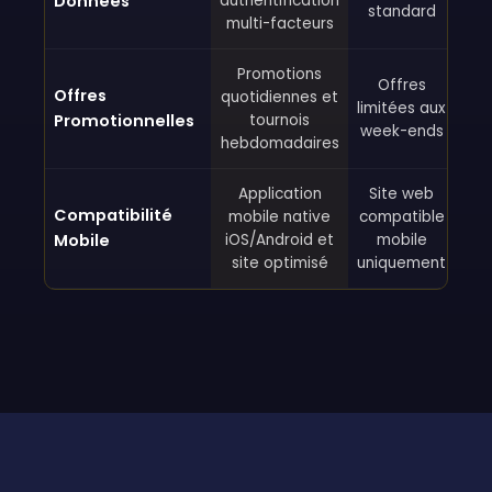
Données
authentification
standard
multi-facteurs
Promotions
Offres
Offres
quotidiennes et
limitées aux
Promotionnelles
tournois
week-ends
hebdomadaires
Application
Site web
Compatibilité
mobile native
compatible
Mobile
iOS/Android et
mobile
site optimisé
uniquement