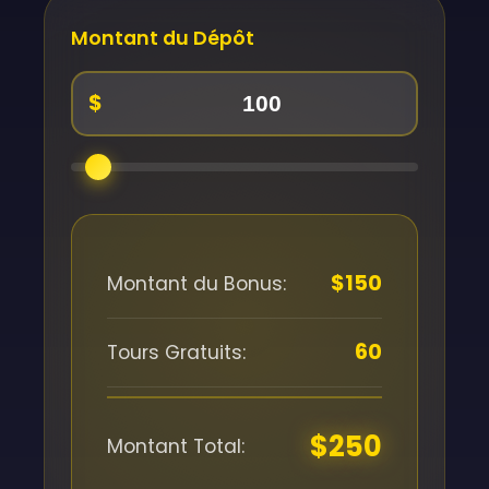
Montant du Dépôt
$
$150
Montant du Bonus:
60
Tours Gratuits:
$250
Montant Total: