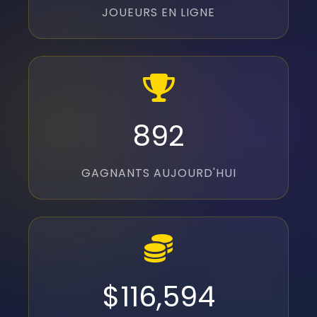
JOUEURS EN LIGNE
892
GAGNANTS AUJOURD'HUI
$124,567