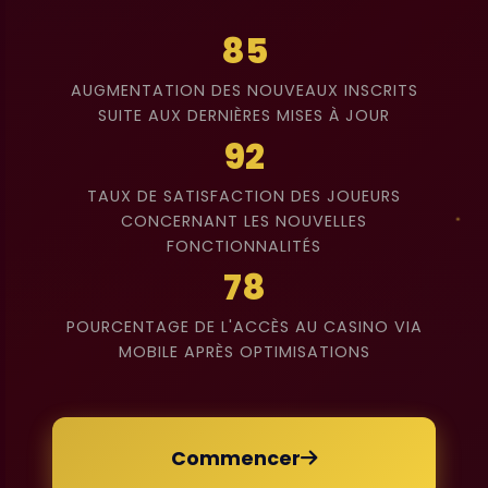
85
AUGMENTATION DES NOUVEAUX INSCRITS
SUITE AUX DERNIÈRES MISES À JOUR
92
TAUX DE SATISFACTION DES JOUEURS
CONCERNANT LES NOUVELLES
FONCTIONNALITÉS
78
POURCENTAGE DE L'ACCÈS AU CASINO VIA
MOBILE APRÈS OPTIMISATIONS
Commencer