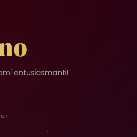
ino
remi entusiasmanti!
OCHI