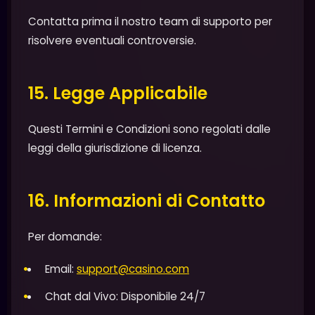
Contatta prima il nostro team di supporto per
risolvere eventuali controversie.
15. Legge Applicabile
Questi Termini e Condizioni sono regolati dalle
leggi della giurisdizione di licenza.
16. Informazioni di Contatto
Per domande:
Email:
support@casino.com
Chat dal Vivo: Disponibile 24/7