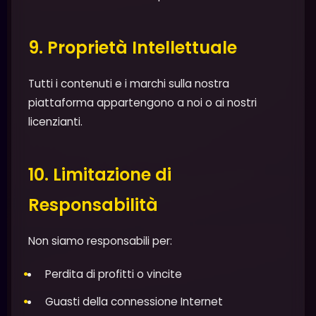
9. Proprietà Intellettuale
Tutti i contenuti e i marchi sulla nostra
piattaforma appartengono a noi o ai nostri
licenzianti.
10. Limitazione di
Responsabilità
Non siamo responsabili per:
Perdita di profitti o vincite
Guasti della connessione Internet