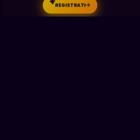
REGISTRATI
La nostra piattaforma: divertimento sicuro, grandi
vincite e supporto clienti eccellente.