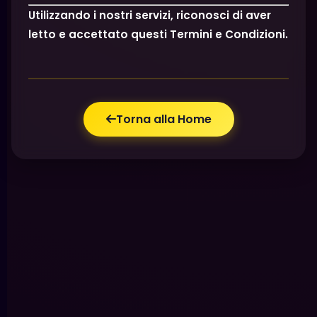
Utilizzando i nostri servizi, riconosci di aver
letto e accettato questi Termini e Condizioni.
Torna alla Home