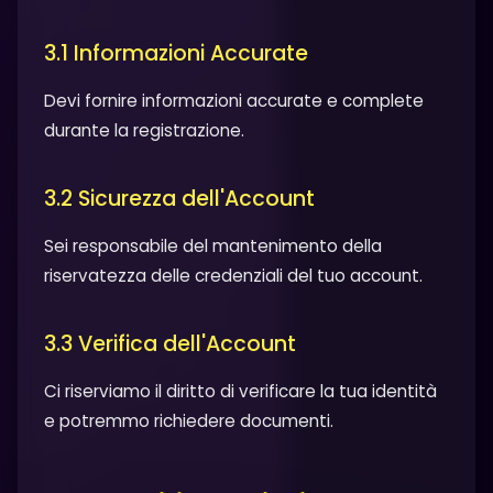
3.1 Informazioni Accurate
Devi fornire informazioni accurate e complete
durante la registrazione.
3.2 Sicurezza dell'Account
Sei responsabile del mantenimento della
riservatezza delle credenziali del tuo account.
3.3 Verifica dell'Account
Ci riserviamo il diritto di verificare la tua identità
e potremmo richiedere documenti.