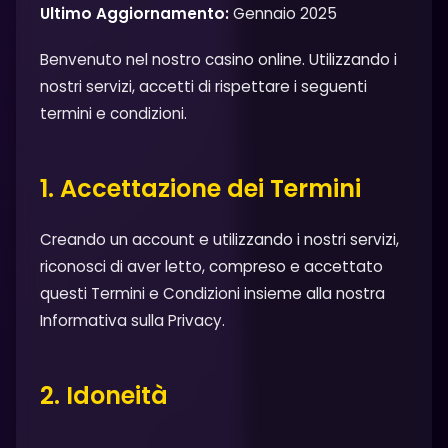
Ultimo Aggiornamento:
Gennaio 2025
Benvenuto nel nostro casino online. Utilizzando i
nostri servizi, accetti di rispettare i seguenti
termini e condizioni.
1. Accettazione dei Termini
Creando un account e utilizzando i nostri servizi,
riconosci di aver letto, compreso e accettato
questi Termini e Condizioni insieme alla nostra
Informativa sulla Privacy.
2. Idoneità